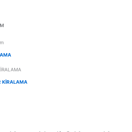
IM
ALAMA
R KİRALAMA