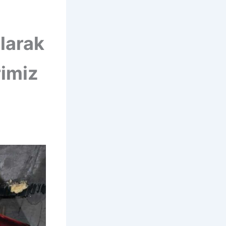
larak
rimiz