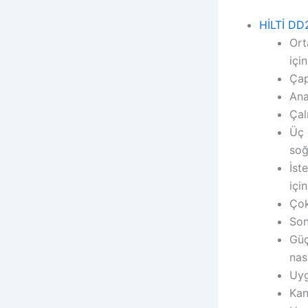
HİLTİ DD
Ort
içi
Çap
Ana
Çal
Üç 
soğ
İst
içi
Çok
Son
Güç
nas
Uyg
Kan