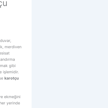
çu
duvar,
mak, merdiven
esisat
alandırma
çmak gibi
 işlemidir.
ise
karotçu
ve ekmeğini
her yerinde