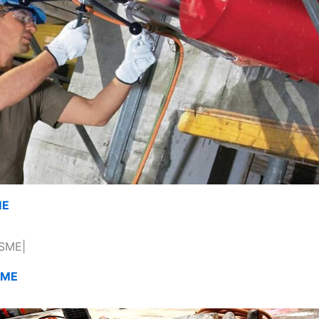
ME
SME