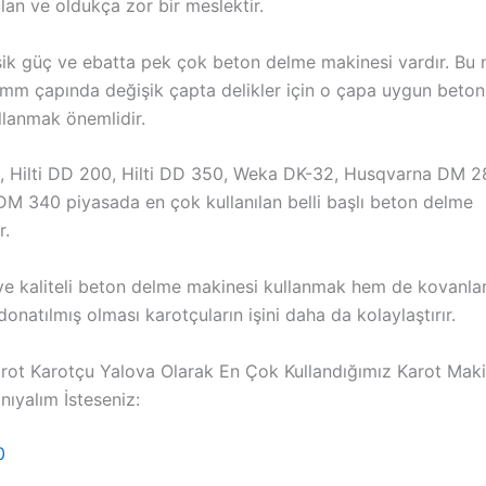
lan ve oldukça zor bir meslektir.
şik güç ve ebatta pek çok beton delme makinesi vardır. Bu
mm çapında değişik çapta delikler için o çapa uygun beto
llanmak önemlidir.
0, Hilti DD 200, Hilti DD 350, Weka DK-32, Husqvarna DM 2
M 340 piyasada en çok kullanılan belli başlı beton delme
r.
e kaliteli beton delme makinesi kullanmak hem de kovanları
 donatılmış olması karotçuların işini daha da kolaylaştırır.
rot Karotçu Yalova Olarak En Çok Kullandığımız Karot Maki
nıyalım İsteseniz:
0