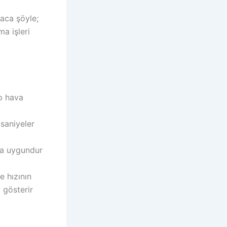
saca şöyle;
a işleri
ip hava
 saniyeler
ara uygundur
e hızının
 gösterir