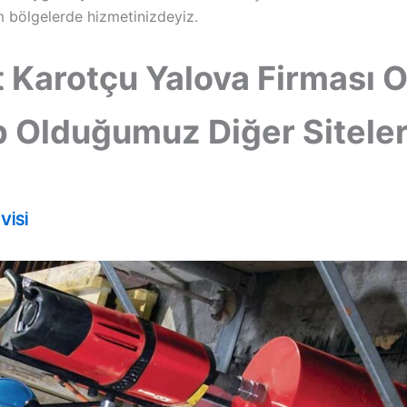
m bölgelerde hizmetinizdeyiz.
 Karotçu Yalova Firması O
p Olduğumuz Diğer Sitele
VİSİ