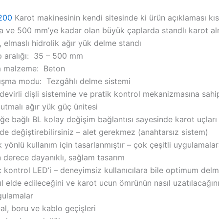
200
Karot makinesinin kendi sitesinde ki ürün açıklaması kı
a ve 500 mm’ye kadar olan büyük çaplarda standlı karot alm
n, elmaslı hidrolik ağır yük delme standı
 aralığı: 35 – 500 mm
 malzeme: Beton
ışma modu: Tezgâhlı delme sistemi
devirli dişli sistemine ve pratik kontrol mekanizmasına sah
utmalı ağır yük güç ünitesi
eğe bağlı BL kolay değişim bağlantısı sayesinde karot uçları
nde değiştirebilirsiniz – alet gerekmez (anahtarsız sistem)
 yönlü kullanım için tasarlanmıştır – çok çeşitli uygulamal
 derece dayanıklı, sağlam tasarım
 kontrol LED’i – deneyimsiz kullanıcılara bile optimum delm
ıl elde edileceğini ve karot ucun ömrünün nasıl uzatılacağını
ulamalar
al, boru ve kablo geçişleri