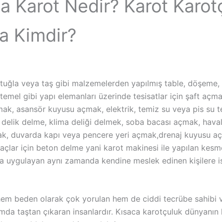
a Karot Nedir? Karot Karot
a Kimdir?
tuğla veya taş gibi malzemelerden yapılmış table, döşeme, 
, temel gibi yapı elemanları üzerinde tesisatlar için şaft aç
ak, asansör kuyusu açmak, elektrik, temiz su veya pis su t
in delik delme, klima deliği delmek, soba bacası açmak, hav
k, duvarda kapı veya pencere yeri açmak,drenaj kuyusu a
yaçlar için beton delme yani karot makinesi ile yapılan kesme
da uygulayan aynı zamanda kendine meslek edinen kişilere 
hem beden olarak çok yorulan hem de ciddi tecrübe sahibi 
mda taştan çıkaran insanlardır. Kısaca karotçuluk dünyanın 