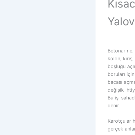
Kısac
Yalov
Betonarme, 
kolon, kiriş
boşluğu açm
boruları iç
bacası açma
değişik ihti
Bu işi saha
denir.
Karotçular 
gerçek anla