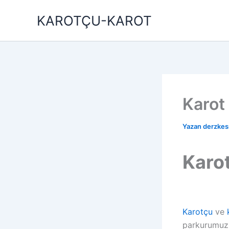
İçeriğe
KAROTÇU-KAROT
atla
Karot
Yazan
derzke
Karo
Karotçu
ve
parkurumuz 