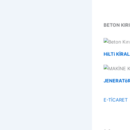
BETON KIR
HiLTi KİR
JENERATö
E-TİCARET