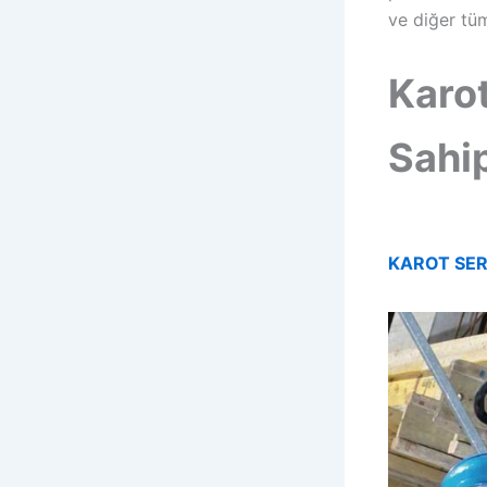
ve diğer tü
Karot
Sahi
KAROT SER