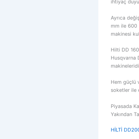
ihtiyaç duyu
Ayrıca deği
mm ile 600 
makinesi ku
Hilti DD 16
Husqvarna D
makineleridi
Hem güçlü v
soketler ile
Piyasada Ka
Yakından Ta
HİLTİ DD20