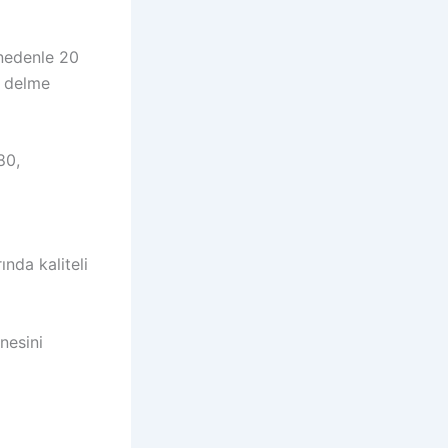
 nedenle 20
n delme
80,
nda kaliteli
nesini