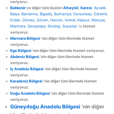
veriyoru
z.
Balıkesir
ve diğer tüm ilçeleri
Altıeylül
,
Karesi
,
Ayvalık
,
Balya
,
Bandırma,
Bigadiç
,
Burhaniye
,
Dursunbey
,
Edremit
,
Erdek
,
Gömeç
,
Gönen
,
Havran
,
İvrindi
,
Kepsut
,
Manyas
,
Marmara
,
Savaştepe
,
Sındırgı
,
Susurluk
‘ta
hizmet
veriyoruz
.
Marmara Bölgesi
‘nin diğer tüm illerinde hizmet
veriyoruz.
Ege Bölgesi
‘nin diğer tüm illerinde hizmet veriyoruz.
Akdeniz Bölgesi
‘nin diğer tüm illerinde hizmet
veriyoruz.
İç Anadolu Bölgesi
‘nin diğer tüm illerinde hizmet
veriyoruz.
Karadeniz Bölgesi
‘nin diğer tüm illerinde hizmet
veriyoruz.
Doğu Anadolu Bölgesi
‘nin diğer tüm illerinde hizmet
veriyoruz.
Güneydoğu Anadolu Bölgesi
‘nin diğer