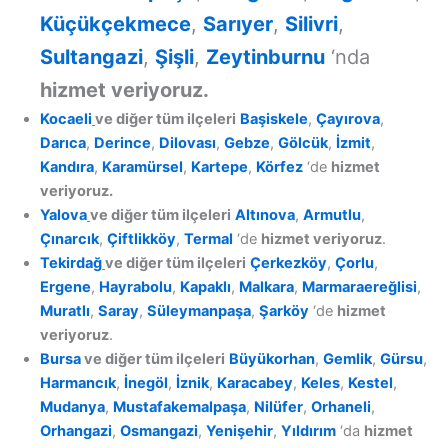
Küçükçekmece
,
Sarıyer
,
Silivri
,
Sultangazi
,
Şişli
,
Zeytinburnu
‘nda
hizmet veriyoruz.
Kocaeli
ve diğer tüm ilçeleri
Başiskele
,
Çayırova
,
Darıca
,
Derince
,
Dilovası
,
Gebze
,
Gölcük
,
İzmit
,
Kandıra
,
Karamürsel
,
Kartepe
,
Körfez
‘de
hizmet
veriyoruz.
Yalova
ve diğer tüm ilçeleri
Altınova
,
Armutlu
,
Çınarcık
,
Çiftlikköy
,
Termal
‘de
hizmet veriyoruz
.
Tekirdağ
ve diğer tüm ilçeleri
Çerkezköy
,
Çorlu
,
Ergene
,
Hayrabolu
,
Kapaklı
,
Malkara
,
Marmaraereğlisi
,
Muratlı
,
Saray
,
Süleymanpaşa
,
Şarköy
‘de
hizmet
veriyoruz
.
Bursa
ve diğer tüm ilçeleri
Büyükorhan
,
Gemlik
,
Gürsu
,
Harmancık
,
İnegöl
,
İznik
,
Karacabey
,
Keles
,
Kestel
,
Mudanya
,
Mustafakemalpaşa
,
Nilüfer
,
Orhaneli
,
Orhangazi
,
Osmangazi
,
Yenişehir
,
Yıldırım
‘da
hizmet