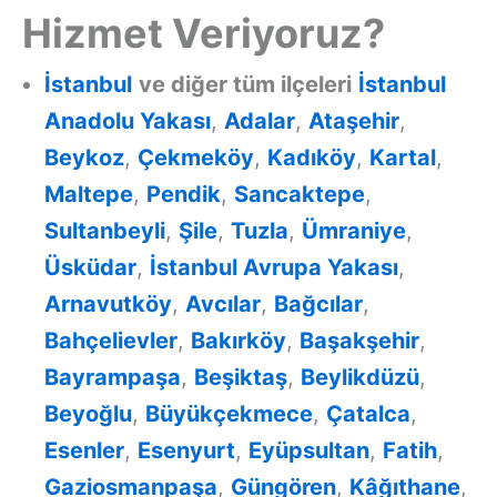
Hizmet Veriyoruz?
İstanbul
ve diğer tüm ilçeleri
İstanbul
Anadolu Yakası
,
Adalar
,
Ataşehir
,
Beykoz
,
Çekmeköy
,
Kadıköy
,
Kartal
,
Maltepe
,
Pendik
,
Sancaktepe
,
Sultanbeyli
,
Şile
,
Tuzla
,
Ümraniye
,
Üsküdar
,
İstanbul Avrupa Yakası
,
Arnavutköy
,
Avcılar
,
Bağcılar
,
Bahçelievler
,
Bakırköy
,
Başakşehir
,
Bayrampaşa
,
Beşiktaş
,
Beylikdüzü
,
Beyoğlu
,
Büyükçekmece
,
Çatalca
,
Esenler
,
Esenyurt
,
Eyüpsultan
,
Fatih
,
Gaziosmanpaşa
,
Güngören
,
Kâğıthane
,