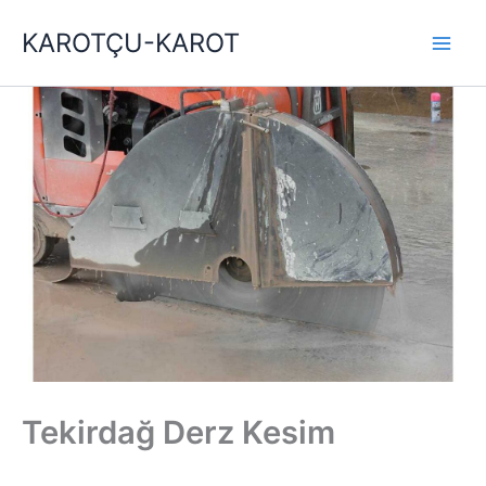
İçeriğe
KAROTÇU-KAROT
atla
Tekirdağ Derz Kesim