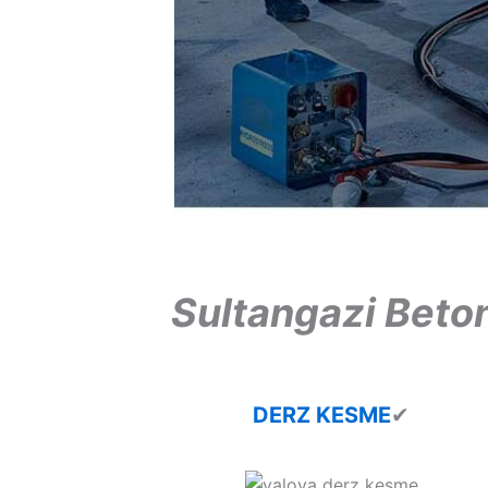
Sultangazi Bet
DERZ KESME
✔