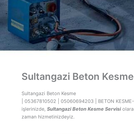
Sultangazi Beton Kesme
Sultangazi Beton Kesme
| 05367810502 | 05060694203 | BETON KESME-Bet
işlerinizde,
Sultangazi Beton Kesme Servisi
olara
zaman hizmetinizdeyiz.