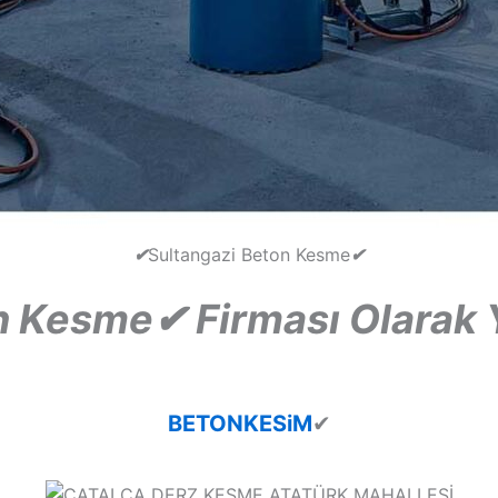
✔
Sultangazi Beton Kesme
✔
on Kesme
✔
Firması Olarak 
BETONKESiM
✔