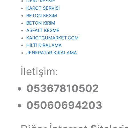
DERZ KESME
KAROT
SERVİSİ
BETON
KESiM
BETON KIRIM
ASFALT KESME
KAROTCUMARKET.COM
HiLTi KiRALAMA
JENERATöR KiRALAMA
İletişim:
05367810502
05060694203