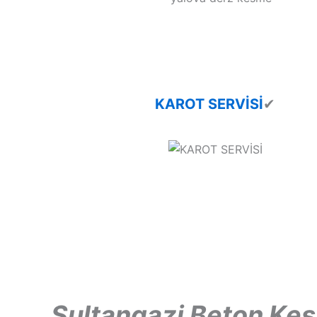
KAROT SERVİSİ
✔
Sultangazi Beton Ke