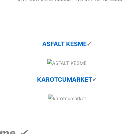
ASFALT KESME
✔
KAROTCUMARKET
✔
sme
✔