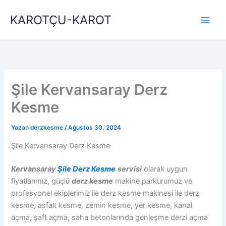
İçeriğe
KAROTÇU-KAROT
atla
Şile Kervansaray Derz
Kesme
Yazan
derzkesme
/
Ağustos 30, 2024
Şile Kervansaray Derz Kesme
Kervansaray
Şile
Derz Kesme
servisi
olarak uygun
fiyatlarımız, güçlü
derz kesme
makine parkurumuz ve
profesyonel ekiplerimiz ile derz kesme makinesi ile derz
kesme, asfalt kesme, zemin kesme, yer kesme, kanal
açma, şaft açma, saha betonlarında genleşme derzi açma