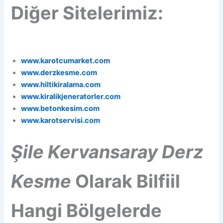
Diğer Sitelerimiz:
www.karotcumarket.com
www.derzkesme.com
www.hiltikiralama.com
www.kiralikjeneratorler.com
www.betonkesim.com
www.karotservisi.com
Şile
Kervansaray
Derz
Kesme
Olarak Bilfiil
Hangi Bölgelerde