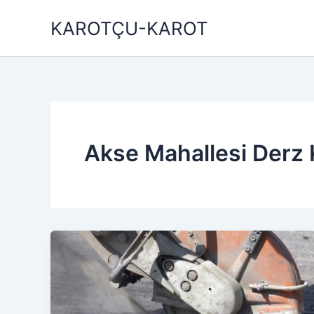
İçeriğe
KAROTÇU-KAROT
atla
Akse Mahallesi Derz