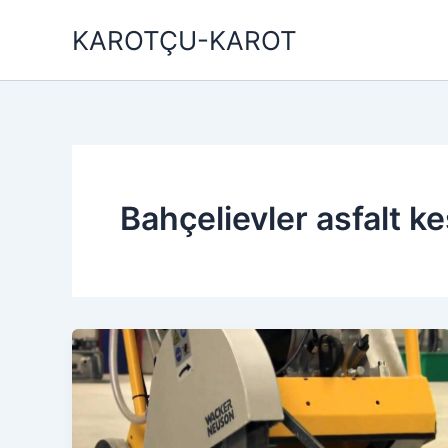
İçeriğe
KAROTÇU-KAROT
atla
Bahçelievler asfalt 