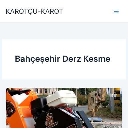
İçeriğe
KAROTÇU-KAROT
atla
Bahçeşehir Derz Kesme