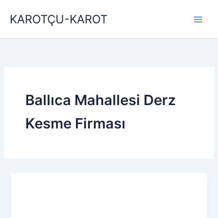
İçeriğe
KAROTÇU-KAROT
atla
Ballıca Mahallesi Derz
Kesme Firması