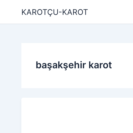
İçeriğe
KAROTÇU-KAROT
atla
başakşehir karot