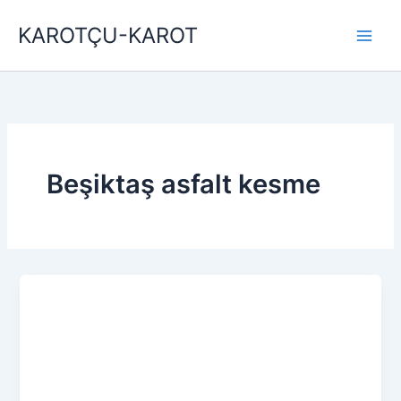
İçeriğe
KAROTÇU-KAROT
atla
Beşiktaş asfalt kesme