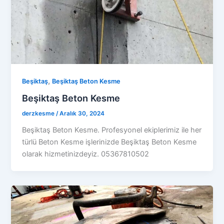
,
Beşiktaş
Beşiktaş Beton Kesme
Beşiktaş Beton Kesme
derzkesme
/
Aralık 30, 2024
Beşiktaş Beton Kesme. Profesyonel ekiplerimiz ile her
türlü Beton Kesme işlerinizde Beşiktaş Beton Kesme
olarak hizmetinizdeyiz. 05367810502