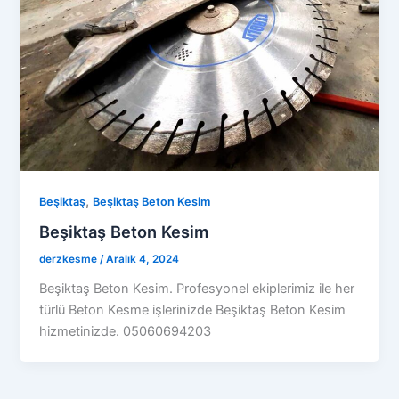
,
Beşiktaş
Beşiktaş Beton Kesim
Beşiktaş Beton Kesim
derzkesme
/
Aralık 4, 2024
Beşiktaş Beton Kesim. Profesyonel ekiplerimiz ile her
türlü Beton Kesme işlerinizde Beşiktaş Beton Kesim
hizmetinizde. 05060694203