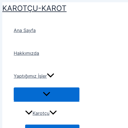
İçeriğe
KAROTÇU-KAROT
atla
Ana Sayfa
Hakkımızda
Yaptığımız İşler
Karotçu