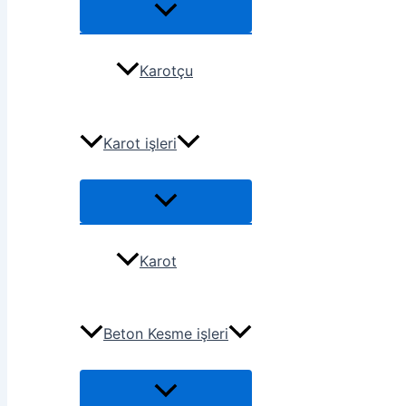
Karotçu
Karot işleri
Karot
Beton Kesme işleri