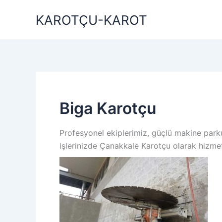
İçeriğe
KAROTÇU-KAROT
atla
Biga Karotçu
Profesyonel ekiplerimiz, güçlü makine park
işlerinizde Çanakkale Karotçu olarak hizmet