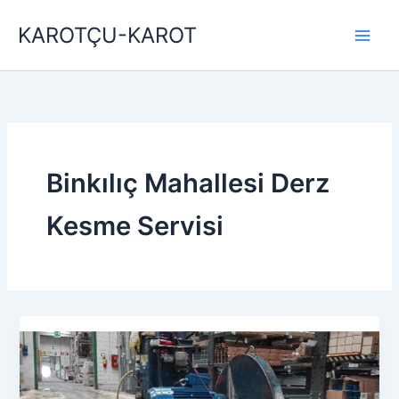
İçeriğe
KAROTÇU-KAROT
atla
Binkılıç Mahallesi Derz
Kesme Servisi