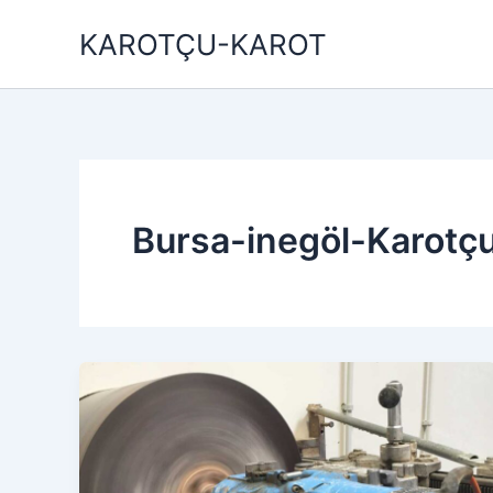
İçeriğe
KAROTÇU-KAROT
atla
Bursa-inegöl-Karotç