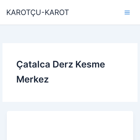
İçeriğe
KAROTÇU-KAROT
atla
Çatalca Derz Kesme
Merkez