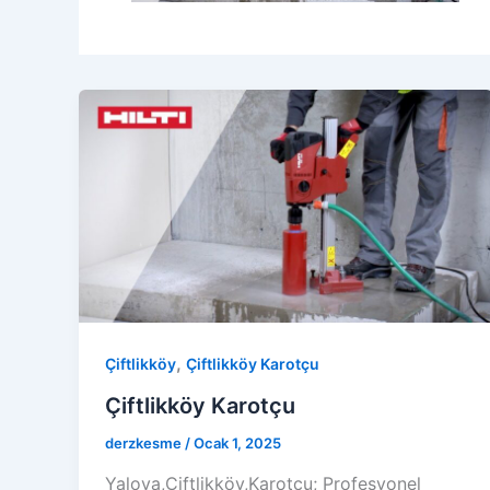
,
Çiftlikköy
Çiftlikköy Karotçu
Çiftlikköy Karotçu
derzkesme
/
Ocak 1, 2025
Yalova,Çiftlikköy,Karotçu; Profesyonel