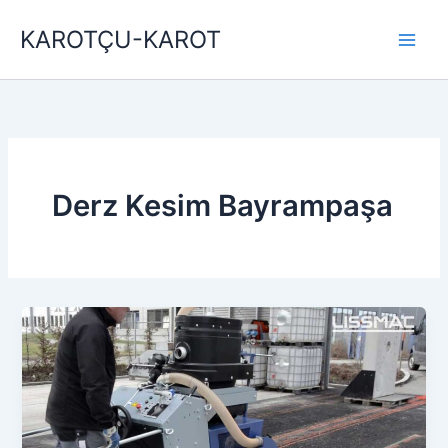
İçeriğe
KAROTÇU-KAROT
atla
Derz Kesim Bayrampaşa