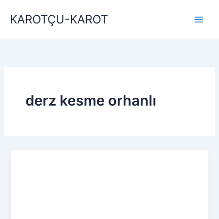
İçeriğe
KAROTÇU-KAROT
atla
derz kesme orhanlı