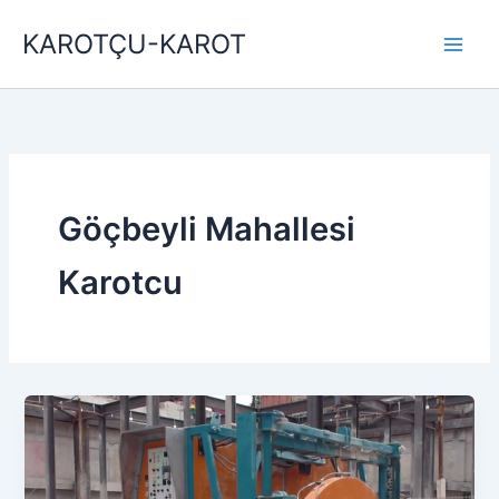
İçeriğe
KAROTÇU-KAROT
atla
Göçbeyli Mahallesi
Karotcu