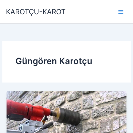
İçeriğe
KAROTÇU-KAROT
atla
Güngören Karotçu