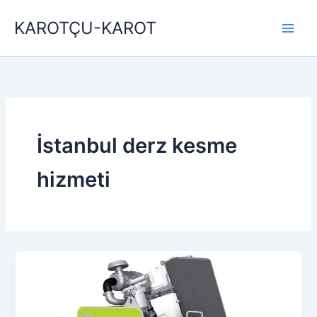
İçeriğe
KAROTÇU-KAROT
atla
İstanbul derz kesme
hizmeti