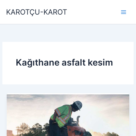
İçeriğe
KAROTÇU-KAROT
atla
Kağıthane asfalt kesim