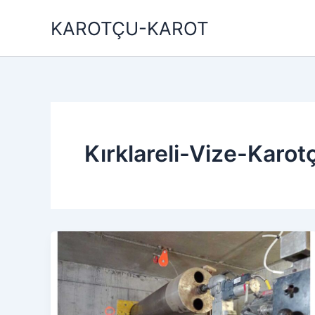
İçeriğe
KAROTÇU-KAROT
atla
Kırklareli-Vize-Karot