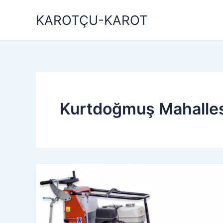
İçeriğe
KAROTÇU-KAROT
atla
Kurtdoğmuş Mahalles